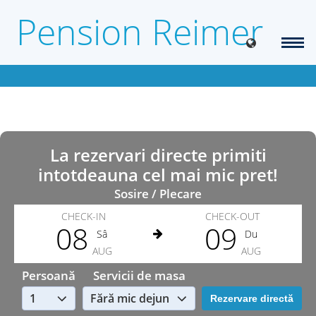
Pension Reimer
La rezervari directe primiti
intotdeauna cel mai mic pret!
Sosire / Plecare
CHECK-IN
CHECK-OUT
08
09
Sâ
Du
AUG
AUG
Persoană
Servicii de masa